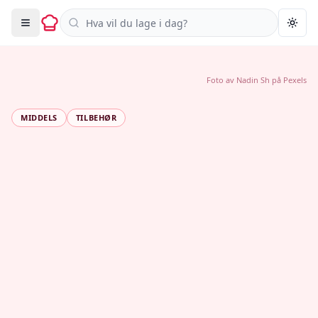
Søk i oppskrifter
Togg
Foto av
Nadin Sh
på
Pexels
MIDDELS
TILBEHØR