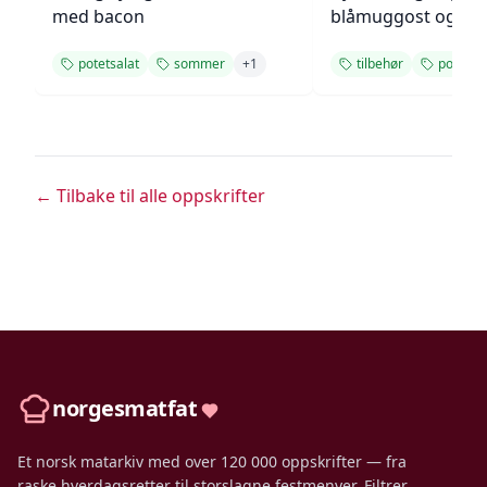
med bacon
blåmuggost og gre
potetsalat
sommer
+
1
tilbehør
potet
← Tilbake til alle oppskrifter
norgesmatfat
Et norsk matarkiv med over 120 000 oppskrifter — fra
raske hverdagsretter til storslagne festmenyer. Filtrer