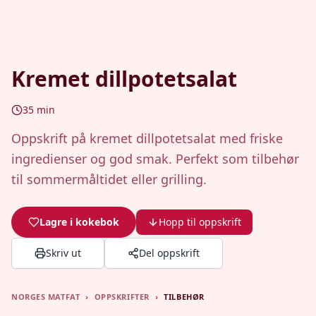
Kremet dillpotetsalat
35
min
Oppskrift på kremet dillpotetsalat med friske
ingredienser og god smak. Perfekt som tilbehør
til sommermåltidet eller grilling.
Lagre i kokebok
Hopp til oppskrift
Skriv ut
Del oppskrift
NORGES MATFAT
›
OPPSKRIFTER
›
TILBEHØR