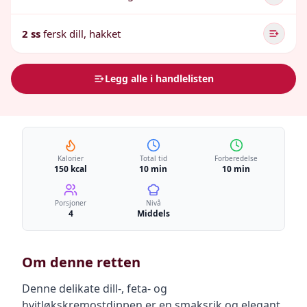
2 ss
fersk dill, hakket
Legg alle i handlelisten
Kalorier
Total tid
Forberedelse
150 kcal
10 min
10 min
Porsjoner
Nivå
4
Middels
Om denne retten
Denne delikate dill-, feta- og
hvitløkskremostdippen er en smaksrik og elegant