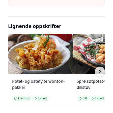
Lignende oppskrifter
Potet- og ostefylte wonton-
Sprø søtpotet-tot
pakker
dillstøv
kremost
forrett
dill
forrett