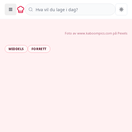
Søk i oppskrifter
Togg
Foto av
www.kaboompics.com
på
Pexels
MIDDELS
FORRETT