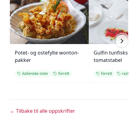
Potet- og ostefylte wonton-
Gulfin tunfisksala
pakker
tomatstabel
italienske oster
forrett
forrett
rask
← Tilbake til alle oppskrifter