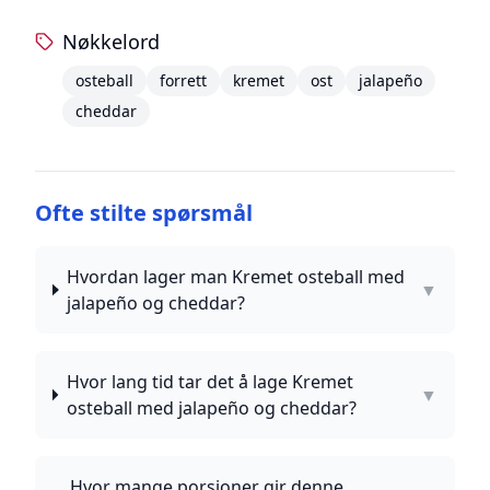
Nøkkelord
osteball
forrett
kremet
ost
jalapeño
cheddar
Ofte stilte spørsmål
Hvordan lager man Kremet osteball med
▼
jalapeño og cheddar?
Hvor lang tid tar det å lage Kremet
▼
osteball med jalapeño og cheddar?
Hvor mange porsjoner gir denne