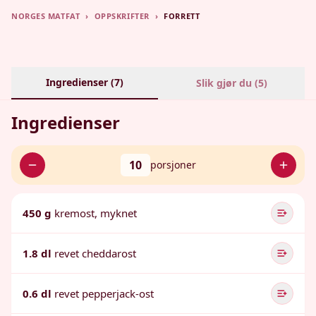
NORGES MATFAT
›
OPPSKRIFTER
›
FORRETT
Ingredienser (
7
)
Slik gjør du (
5
)
Ingredienser
10
porsjoner
450 g
kremost, myknet
1.8 dl
revet cheddarost
0.6 dl
revet pepperjack-ost