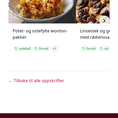
Potet- og ostefylte wonton-
Linsestek og geitos
pakker
med rødvinssaus
osteball
forrett
+
1
forrett
ost
← Tilbake til alle oppskrifter