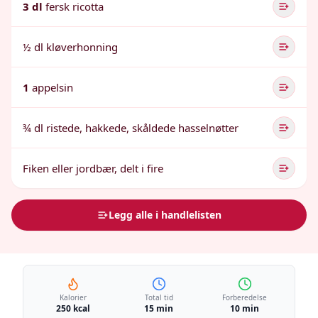
3 dl
fersk ricotta
½ dl kløverhonning
1
appelsin
¾ dl ristede, hakkede, skåldede hasselnøtter
Fiken eller jordbær, delt i fire
Legg alle i handlelisten
Kalorier
Total tid
Forberedelse
250 kcal
15 min
10 min