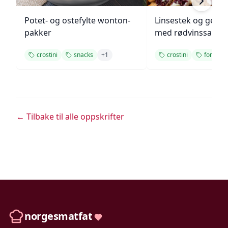
Potet- og ostefylte wonton-
Linsestek og geitos
pakker
med rødvinssaus
crostini
snacks
+
1
crostini
forrett
← Tilbake til alle oppskrifter
norgesmatfat