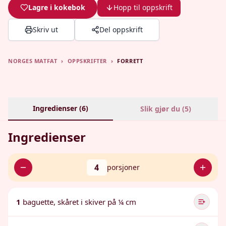
Lagre i kokebok
Hopp til oppskrift
Skriv ut
Del oppskrift
NORGES MATFAT
›
OPPSKRIFTER
›
FORRETT
Ingredienser (
6
)
Slik gjør du (
5
)
Ingredienser
4
porsjoner
1
baguette, skåret i skiver på ¼ cm