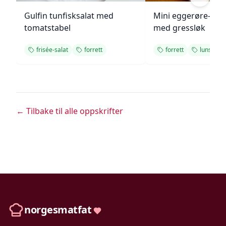
Gulfin tunfisksalat med
Mini eggerøre-san
tomatstabel
med gressløk
frisée-salat
forrett
forrett
lunsj
← Tilbake til alle oppskrifter
norgesmatfat