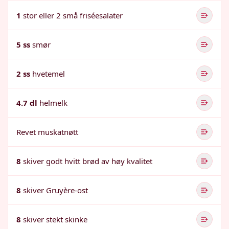
1
stor eller 2 små friséesalater
5 ss
smør
2 ss
hvetemel
4.7 dl
helmelk
Revet muskatnøtt
8
skiver godt hvitt brød av høy kvalitet
8
skiver Gruyère-ost
8
skiver stekt skinke