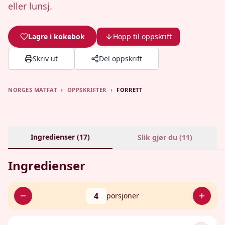
eller lunsj.
Lagre i kokebok
Hopp til oppskrift
Skriv ut
Del oppskrift
NORGES MATFAT
›
OPPSKRIFTER
›
FORRETT
Ingredienser (
17
)
Slik gjør du (
11
)
Ingredienser
4
porsjoner