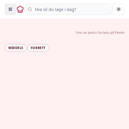
Søk i oppskrifter
Togg
Foto av
pedro furtado
på
Pexels
MIDDELS
FORRETT