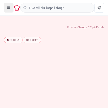
Søk i oppskrifter
Togg
Foto av
Change C.C
på
Pexels
MIDDELS
FORRETT