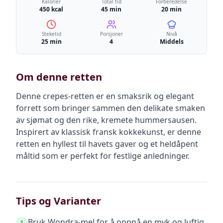
Kalorier
Total tid
Forberedelse
450 kcal
45 min
20 min
Steketid
Porsjoner
Nivå
25 min
4
Middels
Om denne retten
Denne crepes-retten er en smaksrik og elegant
forrett som bringer sammen den delikate smaken
av sjømat og den rike, kremete hummersausen.
Inspirert av klassisk fransk kokkekunst, er denne
retten en hyllest til havets gaver og et heldåpent
måltid som er perfekt for festlige anledninger.
Tips og Varianter
Bruk Wondra-mel for å oppnå en myk og luftig
1