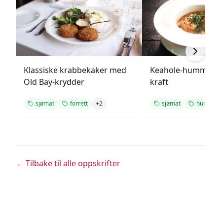
Klassiske krabbekaker med
Keahole-hummer i 
Old Bay-krydder
kraft
sjømat
forrett
+
2
sjømat
hummer
← Tilbake til alle oppskrifter