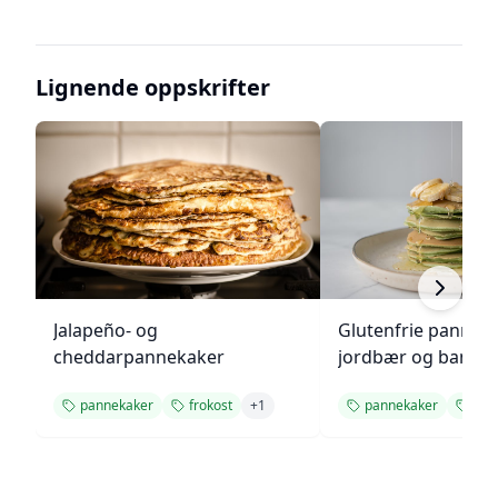
Lignende oppskrifter
Jalapeño- og
Glutenfrie pannek
cheddarpannekaker
jordbær og banan
pannekaker
frokost
+
1
pannekaker
fro