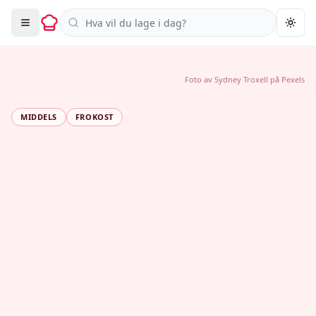
Søk i oppskrifter
Togg
Foto av
Sydney Troxell
på
Pexels
MIDDELS
FROKOST