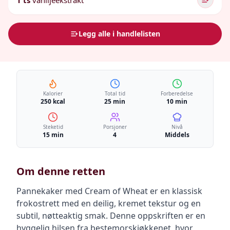
1 ts
vaniljeekstrakt
Legg alle i handlelisten
Kalorier
Total tid
Forberedelse
250 kcal
25 min
10 min
Steketid
Porsjoner
Nivå
15 min
4
Middels
Om denne retten
Pannekaker med Cream of Wheat er en klassisk
frokostrett med en deilig, kremet tekstur og en
subtil, nøtteaktig smak. Denne oppskriften er en
hyggelig hilsen fra bestemorskjøkkenet, hvor