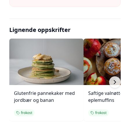
Lignende oppskrifter
Glutenfrie pannekaker med
Saftige valnøtt- og
jordbær og banan
eplemuffins
frokost
frokost