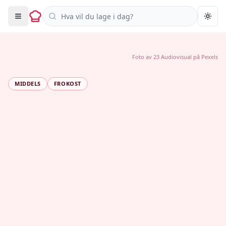
Søk i oppskrifter
Togg
Foto av
23 Audiovisual
på
Pexels
MIDDELS
FROKOST