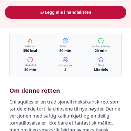
Legg alle i handlelisten
Kalorier
Total tid
Forberedelse
350 kcal
50 min
20 min
Steketid
Porsjoner
Nivå
30 min
4
Middels
Om denne retten
Chilaquiles er en tradisjonell meksikansk rett som
tar de enkle tortilla-chipsene til nye høyder. Denne
versjonen med saftig kalkunkjøtt og en deilig
tomatillosalsa er ikke bare et fantastisk måltid,
men også en smaksrik feiring av meksikansk