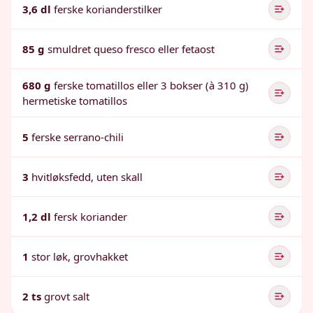
3,6 dl
ferske korianderstilker
85 g
smuldret queso fresco eller fetaost
680 g
ferske tomatillos eller 3 bokser (à 310 g)
hermetiske tomatillos
5
ferske serrano-chili
3
hvitløksfedd, uten skall
1,2 dl
fersk koriander
1
stor løk, grovhakket
2 ts
grovt salt