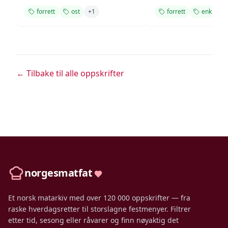
forrett
ost
+
1
forrett
enkel
← Tilbake til alle oppskrifter
norgesmatfat
Et norsk matarkiv med over 120 000 oppskrifter — fra
raske hverdagsretter til storslagne festmenyer. Filtrer
etter tid, sesong eller råvarer og finn nøyaktig det