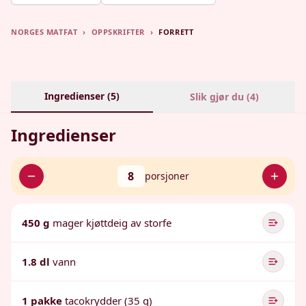
NORGES MATFAT
›
OPPSKRIFTER
›
FORRETT
Ingredienser (
5
)
Slik gjør du (
4
)
Ingredienser
8
porsjoner
450 g
mager kjøttdeig av storfe
1.8 dl
vann
1 pakke
tacokrydder (35 g)