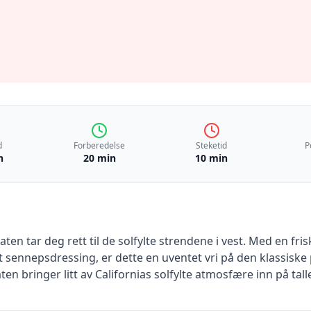
d
Forberedelse
Steketid
P
n
20 min
10 min
ten tar deg rett til de solfylte strendene i vest. Med en fri
sennepsdressing, er dette en uventet vri på den klassiske p
laten bringer litt av Californias solfylte atmosfære inn på tal