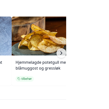
at
Hjemmelagde potetgull med
Klassiske potetl
blåmuggost og gressløk
tilbehør
tilbehør