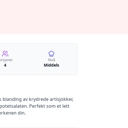
orsjoner
Nivå
4
Middels
sk blanding av krydrede artisjokker,
otetsalaten. Perfekt som et lett
lerkenen din.