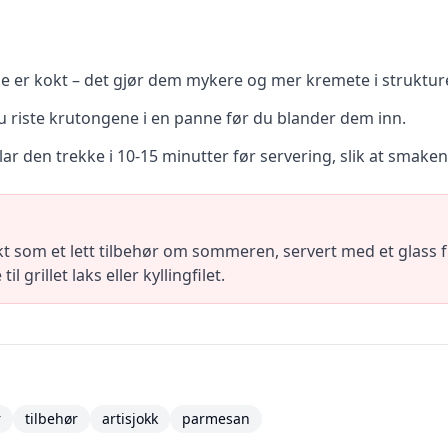
 de er kokt – det gjør dem mykere og mer kremete i struktur
du riste krutongene i en panne før du blander dem inn.
 den trekke i 10-15 minutter før servering, slik at smakene f
 som et lett tilbehør om sommeren, servert med et glass fri
l grillet laks eller kyllingfilet.
r
tilbehør
artisjokk
parmesan