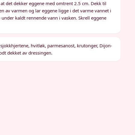
ik at det dekker eggene med omtrent 2.5 cm. Dekk til
len av varmen og lar eggene ligge i det varme vannet i
e under kaldt rennende vann i vasken. Skrell eggene
tisjokkhjertene, hvitløk, parmesanost, krutonger, Dijon-
godt dekket av dressingen.