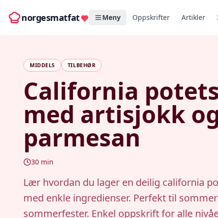
norgesmatfat
Meny
Oppskrifter
Artikler
MIDDELS
TILBEHØR
California potet
med artisjokk o
parmesan
30
min
Lær hvordan du lager en deilig california po
med enkle ingredienser. Perfekt til sommerg
sommerfester. Enkel oppskrift for alle nivåe