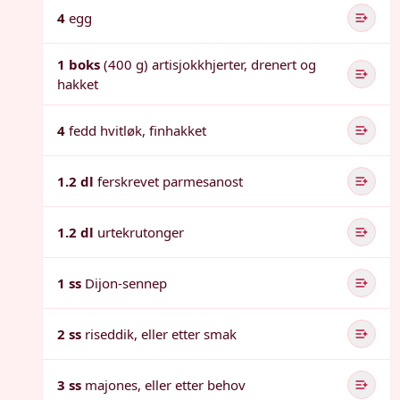
4
egg
1 boks
(400 g) artisjokkhjerter, drenert og
hakket
4
fedd hvitløk, finhakket
1.2 dl
ferskrevet parmesanost
1.2 dl
urtekrutonger
1 ss
Dijon-sennep
2 ss
riseddik, eller etter smak
3 ss
majones, eller etter behov