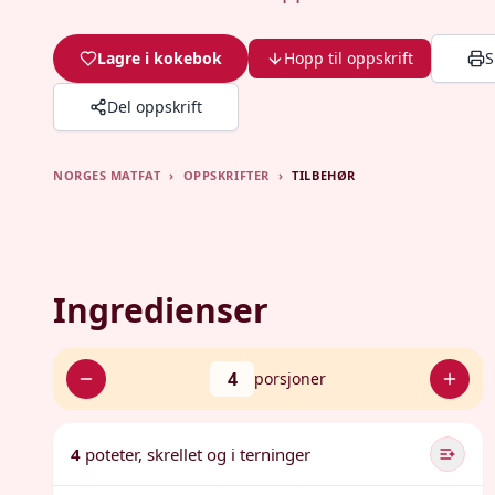
Lagre i kokebok
Hopp til oppskrift
S
Del oppskrift
NORGES MATFAT
›
OPPSKRIFTER
›
TILBEHØR
Ingredienser
4
porsjoner
4
poteter, skrellet og i terninger