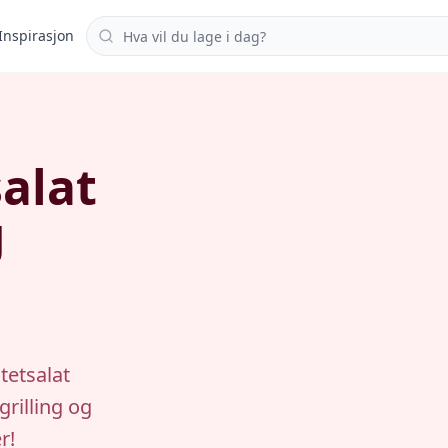
Søk i oppskrifter
Inspirasjon
salat
g
tetsalat
rilling og
r!