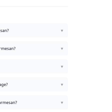
esan?
▼
parmesan?
▼
▼
lage?
▼
parmesan?
▼