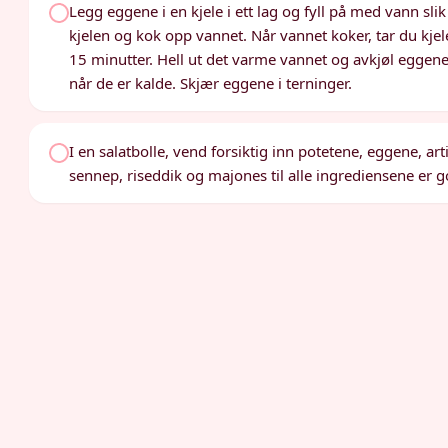
Legg eggene i en kjele i ett lag og fyll på med vann sl
kjelen og kok opp vannet. Når vannet koker, tar du kje
15 minutter. Hell ut det varme vannet og avkjøl eggen
når de er kalde. Skjær eggene i terninger.
I en salatbolle, vend forsiktig inn potetene, eggene, ar
sennep, riseddik og majones til alle ingrediensene er 