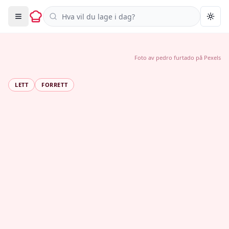
Søk i oppskrifter
Togg
Foto av
pedro furtado
på
Pexels
LETT
FORRETT