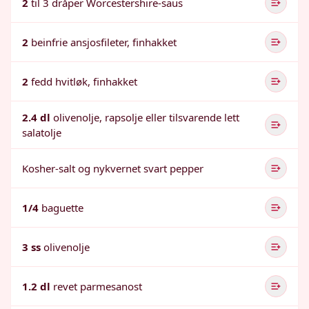
2
til 3 dråper Worcestershire-saus
2
beinfrie ansjosfileter, finhakket
2
fedd hvitløk, finhakket
2.4 dl
olivenolje, rapsolje eller tilsvarende lett
salatolje
Kosher-salt og nykvernet svart pepper
1/4
baguette
3 ss
olivenolje
1.2 dl
revet parmesanost