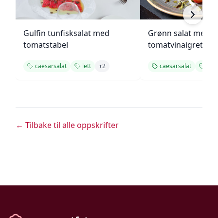
Gulfin tunfisksalat med
Grønn salat med h
tomatstabel
tomatvinaigrette
caesarsalat
lett
+
2
caesarsalat
lett
← Tilbake til alle oppskrifter