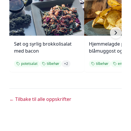
Søt og syrlig brokkolisalat
Hjemmelagde pote
med bacon
blåmuggost og gre
potetsalat
tilbehør
+
2
tilbehør
enkel
← Tilbake til alle oppskrifter