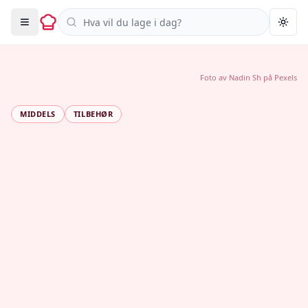
Søk i oppskrifter
Togg
Foto av
Nadin Sh
på
Pexels
MIDDELS
TILBEHØR