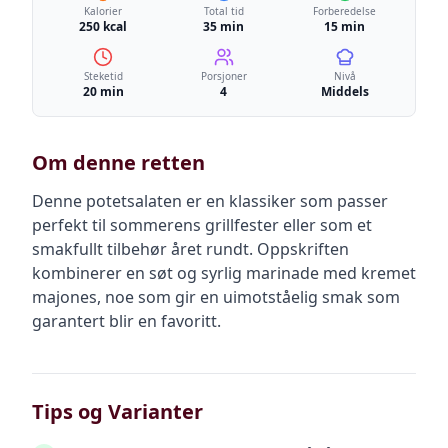
Kalorier
Total tid
Forberedelse
250 kcal
35 min
15 min
Steketid
Porsjoner
Nivå
20 min
4
Middels
Om denne retten
Denne potetsalaten er en klassiker som passer
perfekt til sommerens grillfester eller som et
smakfullt tilbehør året rundt. Oppskriften
kombinerer en søt og syrlig marinade med kremet
majones, noe som gir en uimotståelig smak som
garantert blir en favoritt.
Tips og Varianter