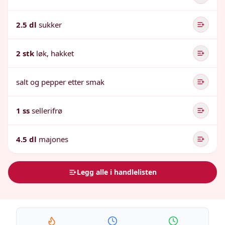
2.5 dl
sukker
2 stk
løk, hakket
salt og pepper etter smak
1 ss
sellerifrø
4.5 dl
majones
Legg alle i handlelisten