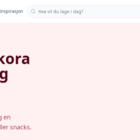
Søk i oppskrifter
Inspirasjon
kora
og
g en
ller snacks.