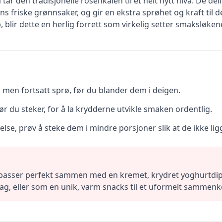
 tar den tradisjonelle rosenkålen til et helt nytt nivå. De
s friske grønnsaker, og gir en ekstra sprøhet og kraft til 
lir dette en herlig forrett som virkelig setter smaksløkene
 men fortsatt sprø, før du blander dem i deigen.
før du steker, for å la krydderne utvikle smaken ordentlig.
se, prøv å steke dem i mindre porsjoner slik at de ikke ligge
 passer perfekt sammen med en kremet, krydret yoghurtdi
iddag, eller som en unik, varm snacks til et uformelt sammen