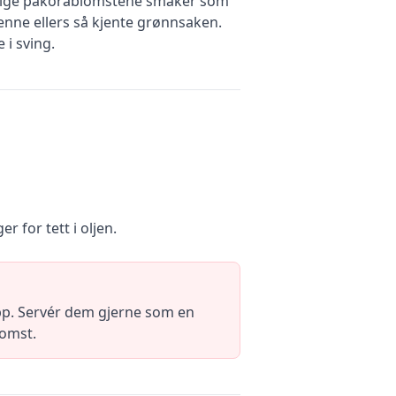
 deilige pakorablomstene smaker som
denne ellers så kjente grønnsaken.
 i sving.
r for tett i oljen.
pp. Servér dem gjerne som en
komst.