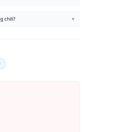
 chili?
▼
r