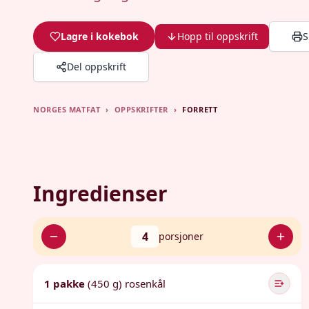
Lagre i kokebok
Hopp til oppskrift
S
Del oppskrift
NORGES MATFAT
›
OPPSKRIFTER
›
FORRETT
Ingredienser
4
porsjoner
1 pakke
(450 g) rosenkål