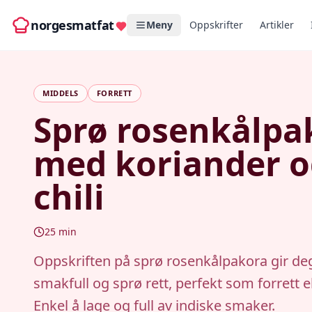
norgesmatfat
Meny
Oppskrifter
Artikler
MIDDELS
FORRETT
Sprø rosenkålpa
med koriander 
chili
25
min
Oppskriften på sprø rosenkålpakora gir de
smakfull og sprø rett, perfekt som forrett e
Enkel å lage og full av indiske smaker.