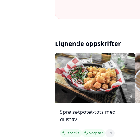
Lignende oppskrifter
Sprø søtpotet-tots med
dillstøv
snacks
vegetar
+
1