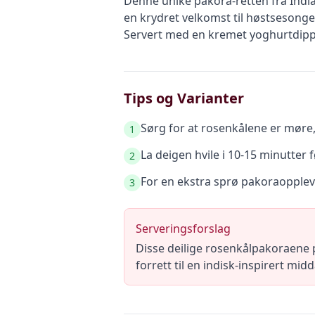
Denne unike pakora-retten fra India
en krydret velkomst til høstsesongen
Servert med en kremet yoghurtdipp, b
Tips og Varianter
Sørg for at rosenkålene er møre,
1
La deigen hvile i 10-15 minutter 
2
For en ekstra sprø pakoraopplevel
3
Serveringsforslag
Disse deilige rosenkålpakoraene
forrett til en indisk-inspirert m