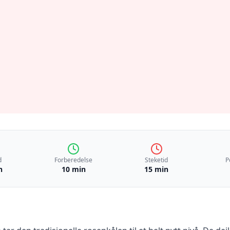
d
Forberedelse
Steketid
P
n
10 min
15 min