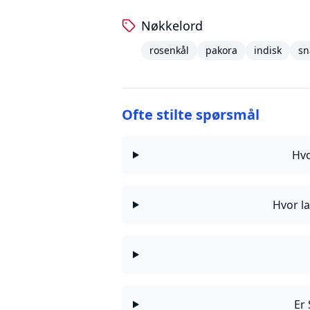
Nøkkelord
rosenkål
pakora
indisk
sn
Ofte stilte spørsmål
Hvo
Hvor la
Er