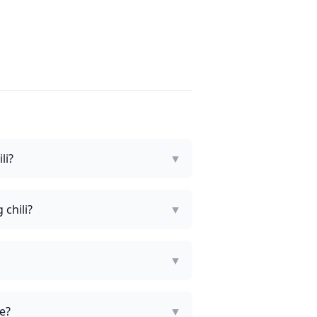
li?
▼
 chili?
▼
▼
ge?
▼