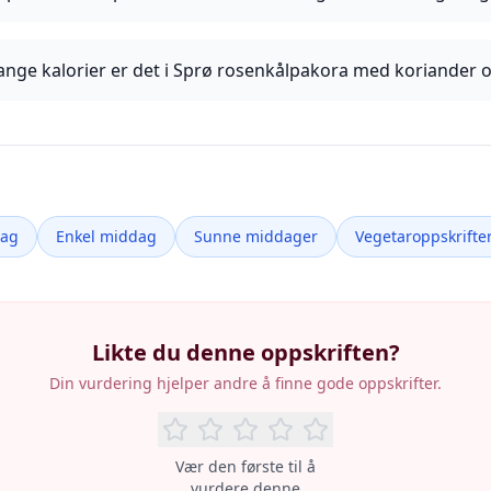
nge kalorier er det i Sprø rosenkålpakora med koriander og
dag
Enkel middag
Sunne middager
Vegetaroppskrifte
Likte du denne oppskriften?
Din vurdering hjelper andre å finne gode oppskrifter.
Vær den første til å
vurdere denne