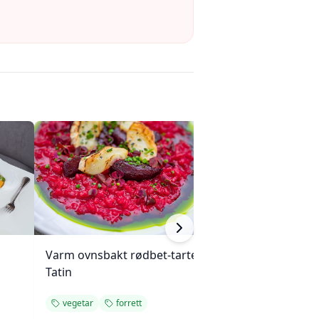
Varm ovnsbakt rødbet-tarte
Rask avkjølt gul
Tatin
med pekannøtte
vegetar
forrett
forrett
rask