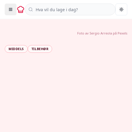
Søk i oppskrifter
Togg
Foto av
Sergio Arreola
på
Pexels
MIDDELS
TILBEHØR