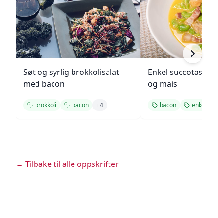
Søt og syrlig brokkolisalat
Enkel succotash m
med bacon
og mais
brokkoli
bacon
+
4
bacon
enkel
+
← Tilbake til alle oppskrifter