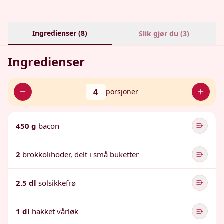
Ingredienser (
8
)
Slik gjør du (
3
)
Ingredienser
4
porsjoner
450 g
bacon
2
brokkolihoder, delt i små buketter
2.5 dl
solsikkefrø
1 dl
hakket vårløk