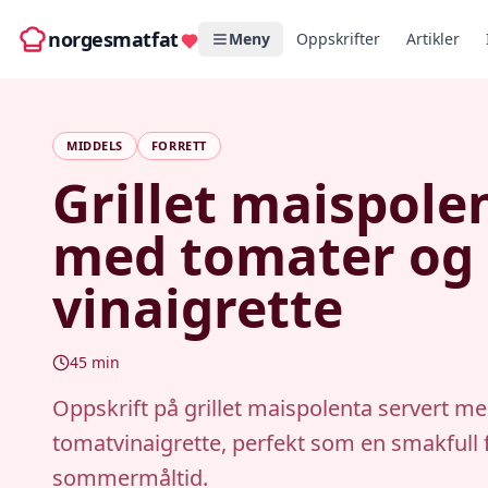
norgesmatfat
Meny
Oppskrifter
Artikler
MIDDELS
FORRETT
Grillet maispole
med tomater og
vinaigrette
45
min
Oppskrift på grillet maispolenta servert me
tomatvinaigrette, perfekt som en smakfull f
sommermåltid.