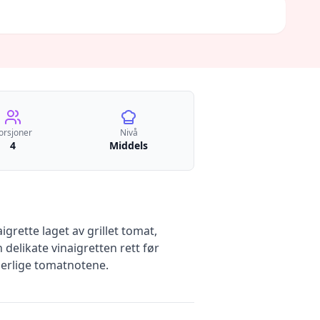
orsjoner
Nivå
4
Middels
grette laget av grillet tomat,
 delikate vinaigretten rett før
merlige tomatnotene.