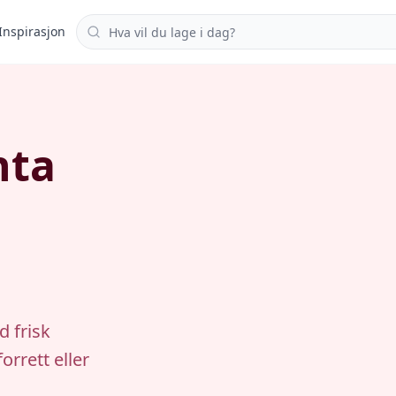
Søk i oppskrifter
Inspirasjon
nta
d frisk
orrett eller