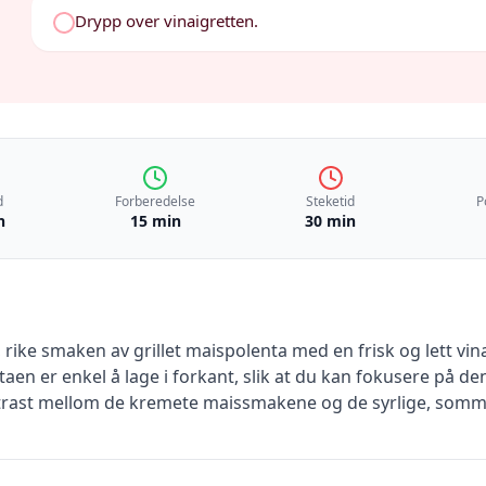
Drypp over vinaigretten.
d
Forberedelse
Steketid
P
n
15 min
30 min
ke smaken av grillet maispolenta med en frisk og lett vinai
en er enkel å lage i forkant, slik at du kan fokusere på den
ontrast mellom de kremete maissmakene og de syrlige, som