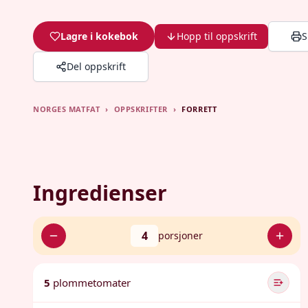
Lagre i kokebok
Hopp til oppskrift
S
Del oppskrift
NORGES MATFAT
›
OPPSKRIFTER
›
FORRETT
Ingredienser
4
porsjoner
5
plommetomater