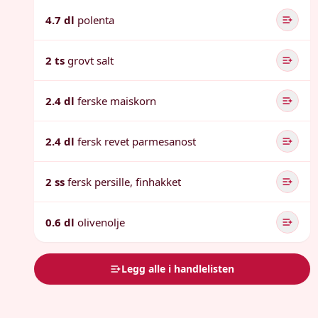
4.7 dl
polenta
2 ts
grovt salt
2.4 dl
ferske maiskorn
2.4 dl
fersk revet parmesanost
2 ss
fersk persille, finhakket
0.6 dl
olivenolje
Legg alle i handlelisten