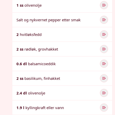
1 ss
olivenolje
Salt og nykvernet pepper etter smak
2
hvitløksfedd
2 ss
rødløk, grovhakket
0.6 dl
balsamicoeddik
2 ss
basilikum, finhakket
2.4 dl
olivenolje
1.9 l
kyllingkraft eller vann