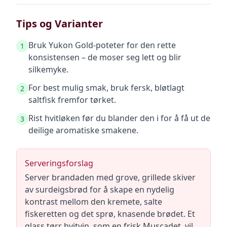
Tips og Varianter
Bruk Yukon Gold-poteter for den rette
1
konsistensen – de moser seg lett og blir
silkemyke.
For best mulig smak, bruk fersk, bløtlagt
2
saltfisk fremfor tørket.
Rist hvitløken før du blander den i for å få ut de
3
deilige aromatiske smakene.
Serveringsforslag
Server brandaden med grove, grillede skiver
av surdeigsbrød for å skape en nydelig
kontrast mellom den kremete, salte
fiskeretten og det sprø, knasende brødet. Et
glass tørr hvitvin, som en frisk Muscadet, vil