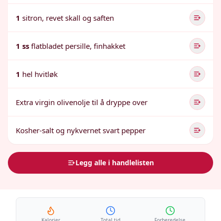
1
sitron, revet skall og saften
1 ss
flatbladet persille, finhakket
1
hel hvitløk
Extra virgin olivenolje til å dryppe over
Kosher-salt og nykvernet svart pepper
Legg alle i handlelisten
Kalorier
Total tid
Forberedelse