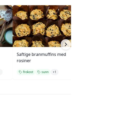
Saftige branmuffins med
Grønnkål- og ba
rosiner
1
frokost
sunn
+
1
frokost
sunn