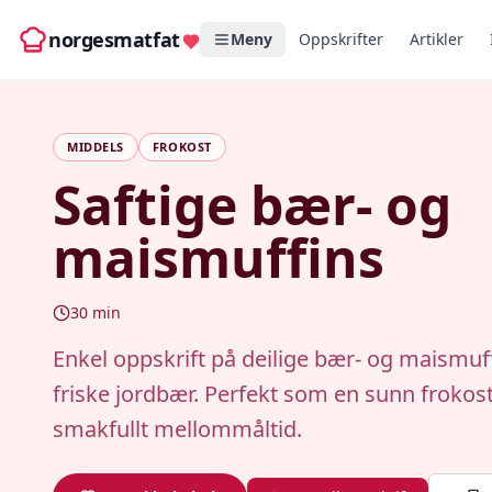
norgesmatfat
Meny
Oppskrifter
Artikler
MIDDELS
FROKOST
Saftige bær- og
maismuffins
30
min
Enkel oppskrift på deilige bær- og maismu
friske jordbær. Perfekt som en sunn frokost 
smakfullt mellommåltid.