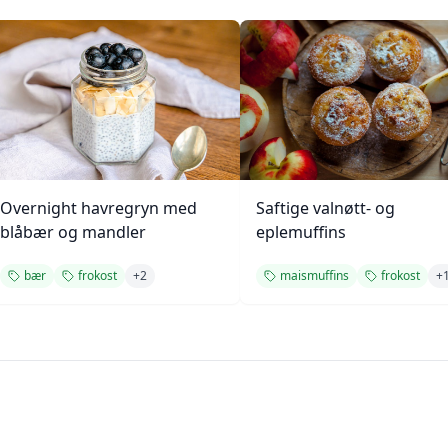
Overnight havregryn med
Saftige valnøtt- og
blåbær og mandler
eplemuffins
bær
frokost
+
2
maismuffins
frokost
+