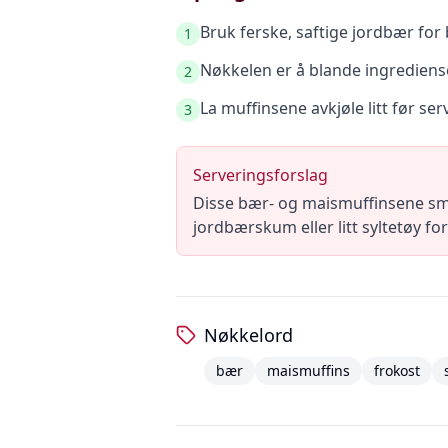
Bruk ferske, saftige jordbær for
1
Nøkkelen er å blande ingrediense
2
La muffinsene avkjøle litt før ser
3
Serveringsforslag
Disse bær- og maismuffinsene sm
jordbærskum eller litt syltetøy f
Nøkkelord
bær
maismuffins
frokost