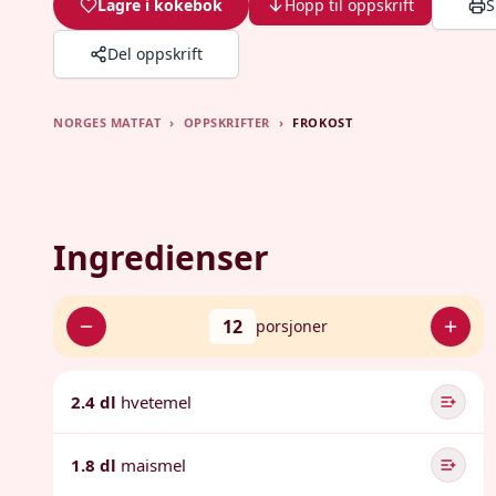
Lagre i kokebok
Hopp til oppskrift
S
Del oppskrift
NORGES MATFAT
›
OPPSKRIFTER
›
FROKOST
Ingredienser
12
porsjoner
2.4 dl
hvetemel
1.8 dl
maismel