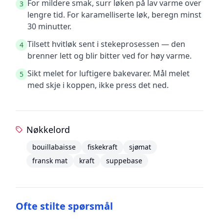
For mildere smak, surr løken på lav varme over
3
lengre tid. For karamelliserte løk, beregn minst
30 minutter.
Tilsett hvitløk sent i stekeprosessen — den
4
brenner lett og blir bitter ved for høy varme.
Sikt melet for luftigere bakevarer. Mål melet
5
med skje i koppen, ikke press det ned.
Nøkkelord
bouillabaisse
fiskekraft
sjømat
fransk mat
kraft
suppebase
Ofte stilte spørsmål