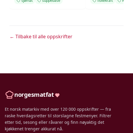
sjømat
suppebase
fiskekraft
kraft
← Tilbake til alle oppskrifter
norgesmatfat
Et norsk matarkiv med over 120 000 oppskrifter — fra
raske hverdagsretter til storslagne festmenyer. Filtrer
etter tid, sesong eller råvarer og finn nøyaktig det
kjøkkenet trenger akkurat nå.