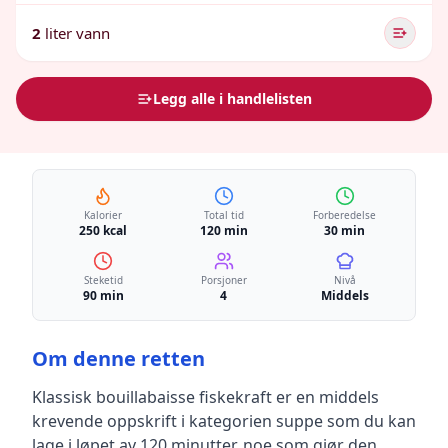
2
liter vann
Legg alle i handlelisten
Kalorier
Total tid
Forberedelse
250 kcal
120 min
30 min
Steketid
Porsjoner
Nivå
90 min
4
Middels
Om denne retten
Klassisk bouillabaisse fiskekraft
er en
middels
krevende
oppskrift
i kategorien suppe
som du kan
lage i løpet av 120 minutter, noe som gjør den