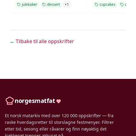
julekaker
dessert
+
1
cupcakes
desser
← Tilbake til alle oppskrifter
norgesmatfat
Et norsk matarkiv med over 120 000 oppskrifter — fra
raske hverdagsretter til storslagne festmenyer. Filtrer
etter tid, sesong eller råvarer og finn nøyaktig det
kjøkkenet trenger akkurat nå.