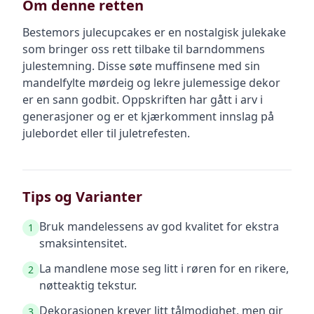
Om denne retten
Bestemors julecupcakes er en nostalgisk julekake
som bringer oss rett tilbake til barndommens
julestemning. Disse søte muffinsene med sin
mandelfylte mørdeig og lekre julemessige dekor
er en sann godbit. Oppskriften har gått i arv i
generasjoner og er et kjærkomment innslag på
julebordet eller til juletrefesten.
Tips og Varianter
Bruk mandelessens av god kvalitet for ekstra
1
smaksintensitet.
La mandlene mose seg litt i røren for en rikere,
2
nøtteaktig tekstur.
Dekorasjonen krever litt tålmodighet, men gir
3