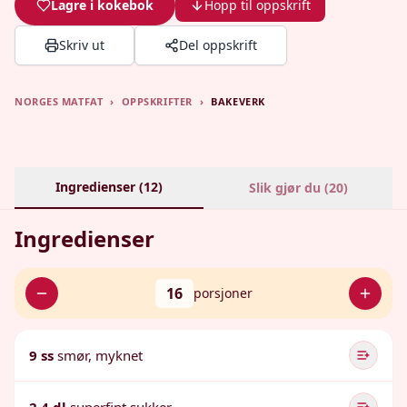
Lagre i kokebok
Hopp til oppskrift
Skriv ut
Del oppskrift
NORGES MATFAT
›
OPPSKRIFTER
›
BAKEVERK
Ingredienser (
12
)
Slik gjør du (
20
)
Ingredienser
16
porsjoner
9 ss
smør, myknet