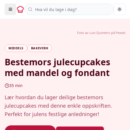
Søk i oppskrifter
Togg
Foto av
Luis Quintero
på
Pexels
MIDDELS
BAKEVERK
Bestemors julecupcakes
med mandel og fondant
35
min
Lær hvordan du lager deilige bestemors
julecupcakes med denne enkle oppskriften.
Perfekt for julens festlige anledninger!