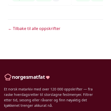
← Tilbake til alle oppskrifter
norgesmatfat
Et norsk matarkiv med over 120 000 oppskrifter — fra
raske hverdagsretter til storslagne festmenyer. Filtrer
etter tid, sesong eller råvarer og finn nøyaktig det
kjøkkenet trenger akkurat nå.