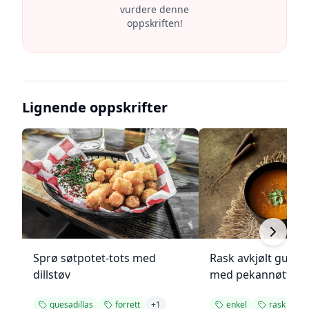
vurdere denne
oppskriften!
Lignende oppskrifter
Sprø søtpotet-tots med
Rask avkjølt gulro
dillstøv
med pekannøtter
quesadillas
forrett
+
1
enkel
rask
+
1