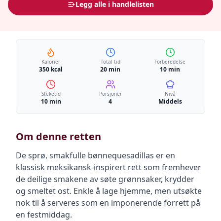
Legg alle i handlelisten
Kalorier
Total tid
Forberedelse
350 kcal
20 min
10 min
Steketid
Porsjoner
Nivå
10 min
4
Middels
Om denne retten
De sprø, smakfulle bønnequesadillas er en
klassisk meksikansk-inspirert rett som fremhever
de deilige smakene av søte grønnsaker, krydder
og smeltet ost. Enkle å lage hjemme, men utsøkte
nok til å serveres som en imponerende forrett på
en festmiddag.