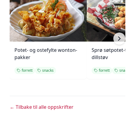
Potet- og ostefylte wonton-
Sprø søtpotet-tot
pakker
dillstøv
forrett
snacks
forrett
snacks
← Tilbake til alle oppskrifter