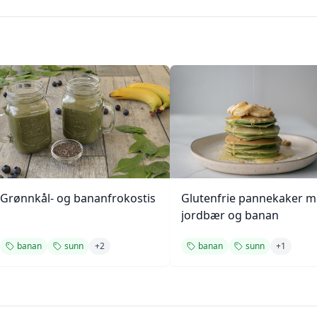
Grønnkål- og bananfrokostis
Glutenfrie pannekaker 
jordbær og banan
banan
sunn
+
2
banan
sunn
+
1