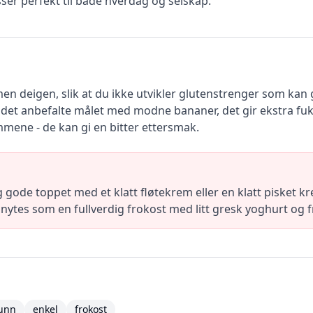
ser perfekt til både hverdag og selskap.
 deigen, slik at du ikke utvikler glutenstrenger som kan 
det anbefalte målet med modne bananer, det gir ekstra fukt
mene - de kan gi en bitter ettersmak.
g gode toppet med et klatt fløtekrem eller en klatt pisket kr
nytes som en fullverdig frokost med litt gresk yoghurt og fr
unn
enkel
frokost