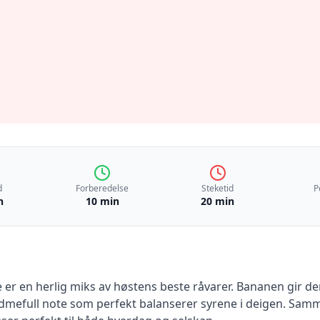
d
Forberedelse
Steketid
P
n
10 min
20 min
r en herlig miks av høstens beste råvarer. Bananen gir de
dmefull note som perfekt balanserer syrene i deigen. Samm