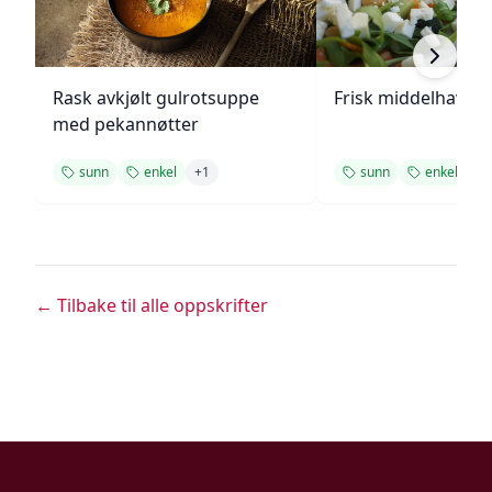
Rask avkjølt gulrotsuppe
Frisk middelhavs ki
med pekannøtter
sunn
enkel
+
1
sunn
enkel
+
1
← Tilbake til alle oppskrifter