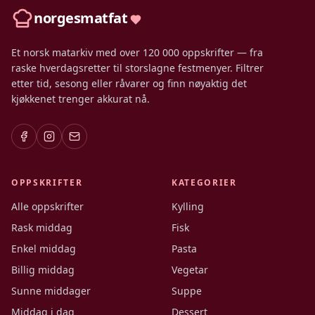
norgesmatfat
Et norsk matarkiv med over 120 000 oppskrifter — fra
raske hverdagsretter til storslagne festmenyer. Filtrer
etter tid, sesong eller råvarer og finn nøyaktig det
kjøkkenet trenger akkurat nå.
OPPSKRIFTER
KATEGORIER
Alle oppskrifter
Kylling
Rask middag
Fisk
Enkel middag
Pasta
Billig middag
Vegetar
Sunne middager
Suppe
Middag i dag
Dessert