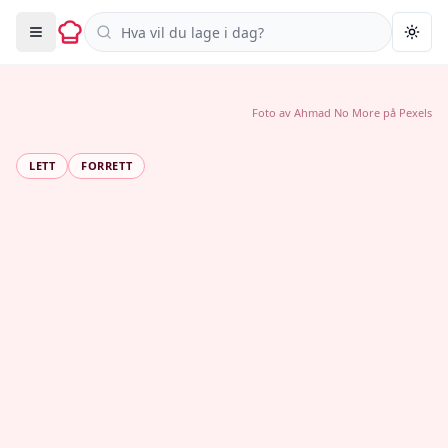
Søk i oppskrifter
Togg
Foto av
Ahmad No More
på
Pexels
LETT
FORRETT