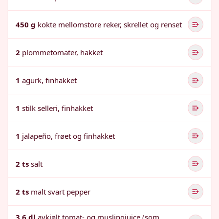
450 g
kokte mellomstore reker, skrellet og renset
2
plommetomater, hakket
1
agurk, finhakket
1
stilk selleri, finhakket
1
jalapeño, frøet og finhakket
2 ts
salt
2 ts
malt svart pepper
3.6 dl
avkjølt tomat- og muslingjuice (som