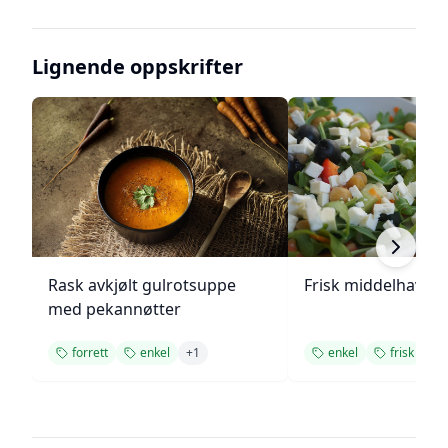
Lignende oppskrifter
Rask avkjølt gulrotsuppe
Frisk middelhavs ki
med pekannøtter
forrett
enkel
+
1
enkel
frisk
+
1