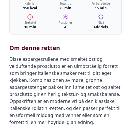
Kalorier
Total tid
Forberedelse
150 kcal
25 min
15 min
Steketid
Porsjoner
Nivå
10 min
4
Middels
Om denne retten
Disse aspargesrullene med smeltet ost og
velduftende prosciutto er en uimotståelig forrett
som bringer italienske smaker rett til ditt eget
kjøkken. Kombinasjonen av møre, grønne
aspargesstenger pakket inn i smeltet ost og saltet
prosciutto gir en herlig tekstur- og smaksbalanse.
Oppskriften er en moderne vri på den klassiske
italienske rollatini-retten, og den passer perfekt til
en uformell middag med venner eller som en
forrett til en mer høytidelig anledning.