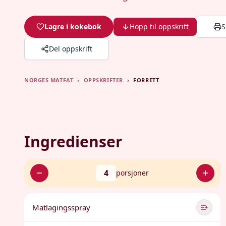
Lagre i kokebok
Hopp til oppskrift
S
Del oppskrift
NORGES MATFAT
›
OPPSKRIFTER
›
FORRETT
Ingredienser
4
porsjoner
Matlagingsspray