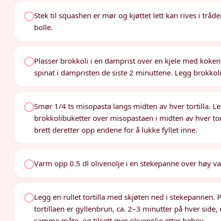
Stek til squashen er mør og kjøttet lett kan rives i tråder
bolle.
Plasser brokkoli i en damprist over en kjele med kokend
spinat i dampristen de siste 2 minuttene. Legg brokkoli 
Smør 1/4 ts misopasta langs midten av hver tortilla. Le
brokkolibuketter over misopastaen i midten av hver torti
brett deretter opp endene for å lukke fyllet inne.
Varm opp 0.5 dl olivenolje i en stekepanne over høy v
Legg en rullet tortilla med skjøten ned i stekepannen. P
tortillaen er gyllenbrun, ca. 2–3 minutter på hver side
samme måte, og tilsett mer olivenolje etter behov.