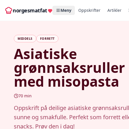
norgesmatfat
Meny
Oppskrifter
Artikler
MIDDELS
FORRETT
Asiatiske
grønnsaksruller
med misopasta
70
min
Oppskrift på deilige asiatiske grønnsaksrul
sunne og smakfulle. Perfekt som forrett elle
snacks. Prøv den i dag!