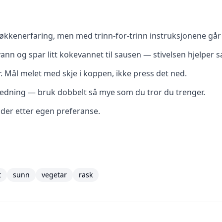
kkenerfaring, men med trinn-for-trinn instruksjonene går d
vann og spar litt kokevannet til sausen — stivelsen hjelper s
r. Mål melet med skje i koppen, ikke press det ned.
eredning — bruk dobbelt så mye som du tror du trenger.
dder etter egen preferanse.
t
sunn
vegetar
rask