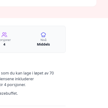
orsjoner
Nivå
4
Middels
som du kan lage i løpet av 70
ensene inkluderer
gir
4
porsjoner.
ezebuffet.