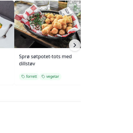
Sprø søtpotet-tots med
Varm ovnsbakt r
dillstøv
Tatin
forrett
vegetar
forrett
veget