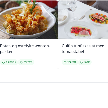
Potet- og ostefylte wonton-
Gulfin tunfisksalat med
pakker
tomatstabel
asiatisk
forrett
forrett
rask