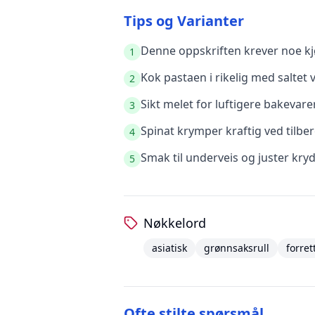
Tips og Varianter
Denne oppskriften krever noe kjø
1
Kok pastaen i rikelig med saltet 
2
Sikt melet for luftigere bakevare
3
Spinat krymper kraftig ved tilb
4
Smak til underveis og juster kry
5
Nøkkelord
asiatisk
grønnsaksrull
forret
Ofte stilte spørsmål