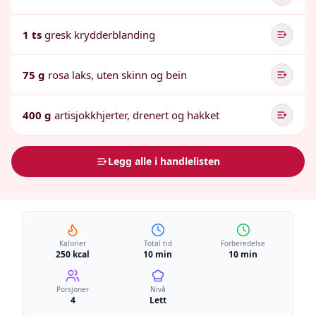
1 ts
gresk krydderblanding
75 g
rosa laks, uten skinn og bein
400 g
artisjokkhjerter, drenert og hakket
Legg alle i handlelisten
Kalorier
Total tid
Forberedelse
250 kcal
10 min
10 min
Porsjoner
Nivå
4
Lett