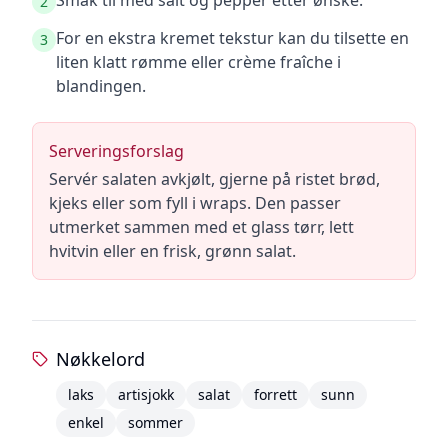
Smak til med salt og pepper etter ønske.
2
For en ekstra kremet tekstur kan du tilsette en
3
liten klatt rømme eller crème fraîche i
blandingen.
Serveringsforslag
Servér salaten avkjølt, gjerne på ristet brød,
kjeks eller som fyll i wraps. Den passer
utmerket sammen med et glass tørr, lett
hvitvin eller en frisk, grønn salat.
Nøkkelord
laks
artisjokk
salat
forrett
sunn
enkel
sommer