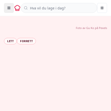
Søk i oppskrifter
Togg
Foto av
Gu Ko
på
Pexels
LETT
FORRETT