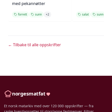
med pekannøtter
forrett
sunn
+
2
salat
sunn
+
2
← Tilbake til alle oppskrifter
norgesmatfat
Et norsk matarkiv med over 120 000 oppskrifter — fra
raske hverdagsretter til storslagne festmenyer. Filtrer