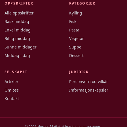
OPPSKRIFTER
KATEGORIER
Alle oppskrifter
Kylling
Rask middag
Fisk
Enkel middag
Pasta
Billig middag
Vegetar
Sunne middager
Suppe
Middag i dag
Dessert
SELSKAPET
JURIDISK
Artikler
Personvern og vilkår
Om oss
Informasjonskapsler
Kontakt
©
2026
Norges Matfat. Alle rettigheter reservert.