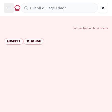
Søk i oppskrifter
Togg
Foto av
Nadin Sh
på
Pexels
MIDDELS
TILBEHØR