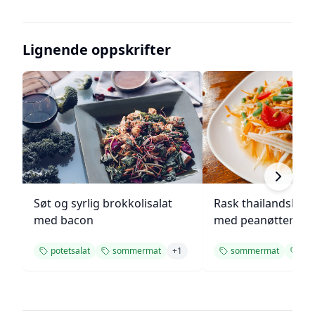
Lignende oppskrifter
Søt og syrlig brokkolisalat
Rask thailandsk co
med bacon
med peanøtter
potetsalat
sommermat
+
1
sommermat
til