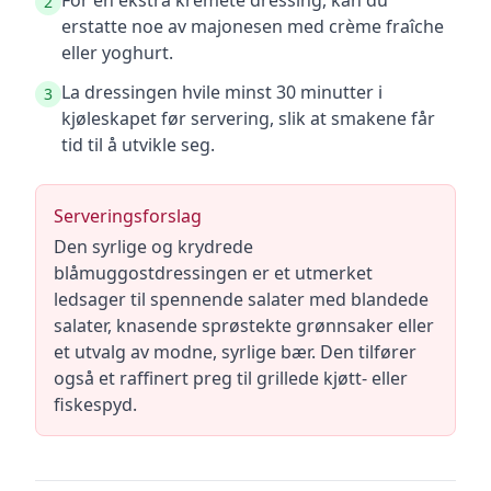
For en ekstra kremete dressing, kan du
2
erstatte noe av majonesen med crème fraîche
eller yoghurt.
La dressingen hvile minst 30 minutter i
3
kjøleskapet før servering, slik at smakene får
tid til å utvikle seg.
Serveringsforslag
Den syrlige og krydrede
blåmuggostdressingen er et utmerket
ledsager til spennende salater med blandede
salater, knasende sprøstekte grønnsaker eller
et utvalg av modne, syrlige bær. Den tilfører
også et raffinert preg til grillede kjøtt- eller
fiskespyd.