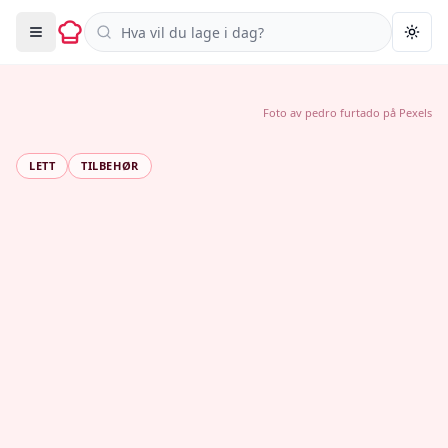
Søk i oppskrifter
Togg
Foto av
pedro furtado
på
Pexels
LETT
TILBEHØR