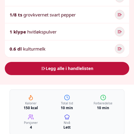
1/8 ts
grovkvernet svart pepper
1 klype
hvitløkspulver
0.6 dl
kulturmelk
Legg alle i handlelisten
Kalorier
Total tid
Forberedelse
150 kcal
10 min
10 min
Porsjoner
Nivå
4
Lett