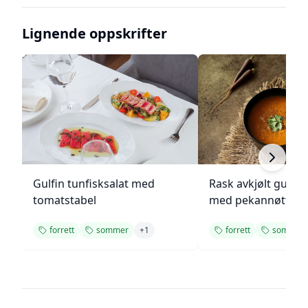
Lignende oppskrifter
Gulfin tunfisksalat med
Rask avkjølt gulro
tomatstabel
med pekannøtter
forrett
sommer
+
1
forrett
sommer