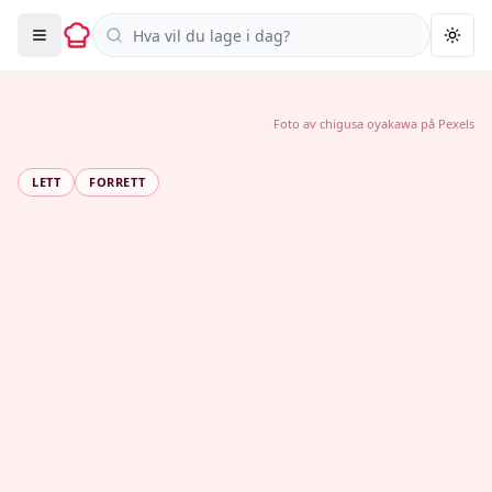
Søk i oppskrifter
Togg
Foto av
chigusa oyakawa
på
Pexels
LETT
FORRETT