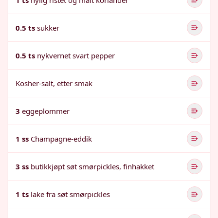
1 ts
nylig ristet og malt koriander
0.5 ts
sukker
0.5 ts
nykvernet svart pepper
Kosher-salt, etter smak
3
eggeplommer
1 ss
Champagne-eddik
3 ss
butikkjøpt søt smørpickles, finhakket
1 ts
lake fra søt smørpickles