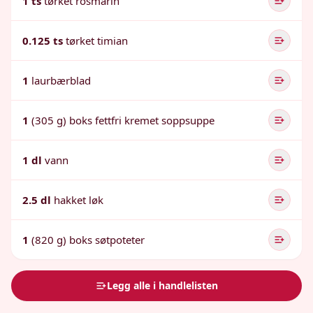
1 ts
tørket rosmarin
0.125 ts
tørket timian
1
laurbærblad
1
(305 g) boks fettfri kremet soppsuppe
1 dl
vann
2.5 dl
hakket løk
1
(820 g) boks søtpoteter
Legg alle i handlelisten