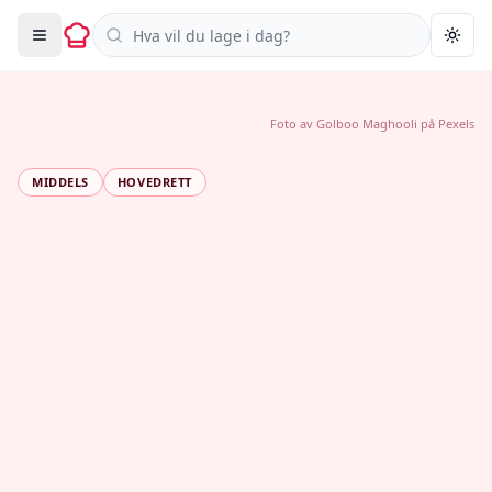
Søk i oppskrifter
Togg
Foto av
Golboo Maghooli
på
Pexels
MIDDELS
HOVEDRETT