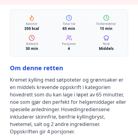
Kalorier
Total tid
Forberedelse
350 kcal
65 min
15 min
Steketid
Porsjoner
Nivå
30 min
4
Middels
Om denne retten
Kremet kylling med søtpoteter og grønnsaker
er
en
middels krevende
oppskrift
i kategorien
hovedrett
som du kan lage i løpet av 65 minutter,
noe som gjør den perfekt for helgemiddager eller
spesielle anledninger
.
Hovedingrediensene
inkluderer
skinnfrie, benfrie kyllingbryst,
hvetemel, salt
og 2 andre ingredienser
.
Oppskriften gir
4
porsjoner.