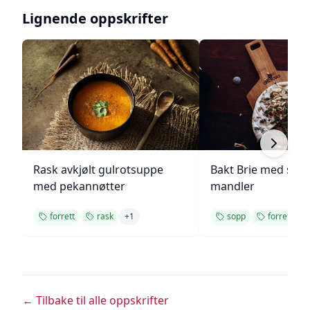
Lignende oppskrifter
Rask avkjølt gulrotsuppe
Bakt Brie med sop
med pekannøtter
mandler
forrett
rask
+
1
sopp
forrett
+
← Tilbake til alle oppskrifter