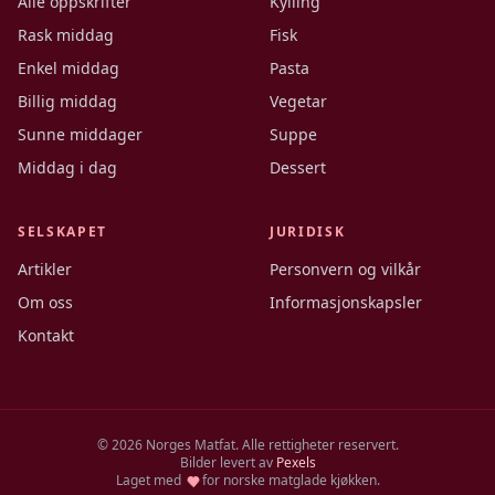
Alle oppskrifter
Kylling
Rask middag
Fisk
Enkel middag
Pasta
Billig middag
Vegetar
Sunne middager
Suppe
Middag i dag
Dessert
SELSKAPET
JURIDISK
Artikler
Personvern og vilkår
Om oss
Informasjonskapsler
Kontakt
©
2026
Norges Matfat. Alle rettigheter reservert.
Bilder levert av
Pexels
Laget med
for norske matglade kjøkken.