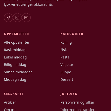
kjøkkenet trenger akkurat nå.
OPPSKRIFTER
KATEGORIER
Alle oppskrifter
Kylling
Rask middag
Fisk
Enkel middag
Pasta
Billig middag
Vegetar
Sunne middager
Suppe
Middag i dag
Dessert
SELSKAPET
JURIDISK
Artikler
Personvern og vilkår
Om oss
Informasjonskapsler