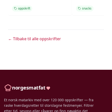
oppskrift
snacks
← Tilbake til alle oppskrifter
norgesmatfat
Et norsk matarkiv med over 120 000 oppskrifter — fra
raske hverdagsretter til storslagne festmenyer. Filtrer
etter tid, sesong eller råvarer og finn nøyaktig det