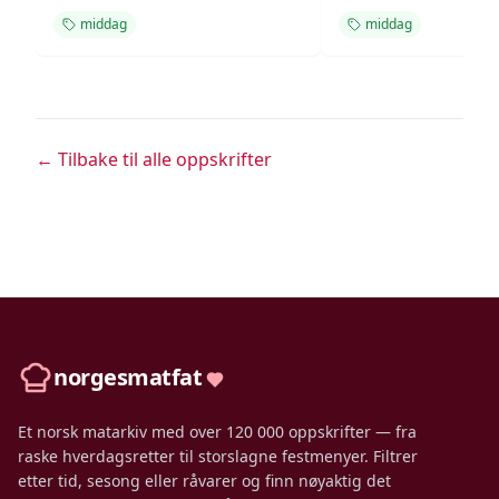
middag
middag
← Tilbake til alle oppskrifter
norgesmatfat
Et norsk matarkiv med over 120 000 oppskrifter — fra
raske hverdagsretter til storslagne festmenyer. Filtrer
etter tid, sesong eller råvarer og finn nøyaktig det