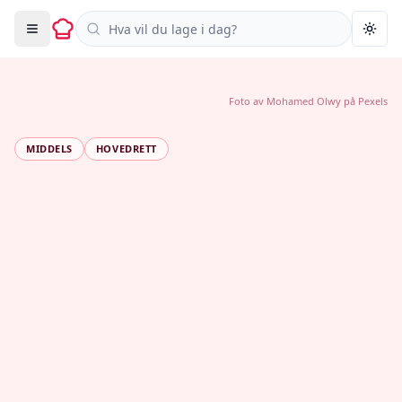
Søk i oppskrifter
Togg
Foto av
Mohamed Olwy
på
Pexels
MIDDELS
HOVEDRETT