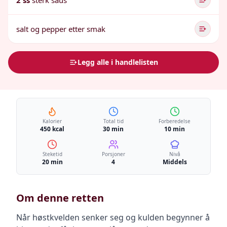
2 ss
sterk saus
salt og pepper etter smak
Legg alle i handlelisten
Kalorier
Total tid
Forberedelse
450 kcal
30 min
10 min
Steketid
Porsjoner
Nivå
20 min
4
Middels
Om denne retten
Når høstkvelden senker seg og kulden begynner å