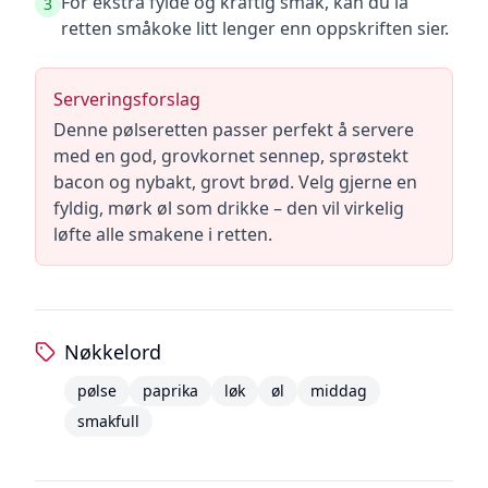
For ekstra fylde og kraftig smak, kan du la
3
retten småkoke litt lenger enn oppskriften sier.
Serveringsforslag
Denne pølseretten passer perfekt å servere
med en god, grovkornet sennep, sprøstekt
bacon og nybakt, grovt brød. Velg gjerne en
fyldig, mørk øl som drikke – den vil virkelig
løfte alle smakene i retten.
Nøkkelord
pølse
paprika
løk
øl
middag
smakfull