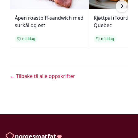
Åpen roastbiff-sandwich med
Kjøttpai (Tourtière)
surkål og ost
Quebec
middag
middag
← Tilbake til alle oppskrifter
norgesmatfat