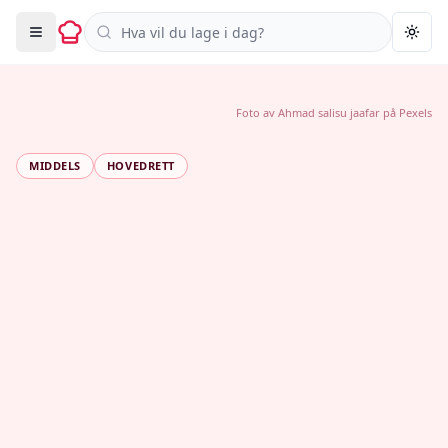
Søk i oppskrifter
Togg
Foto av
Ahmad salisu jaafar
på
Pexels
MIDDELS
HOVEDRETT