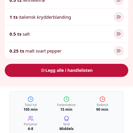
0.5 ts
fennikelfrø
1 ts
italiensk krydderblanding
0.5 ts
salt
0.25 ts
malt svart pepper
Legg alle i handlelisten
Total tid
Forberedelse
Steketid
105 min
15 min
90 min
Porsjoner
Nivå
6-8
Middels