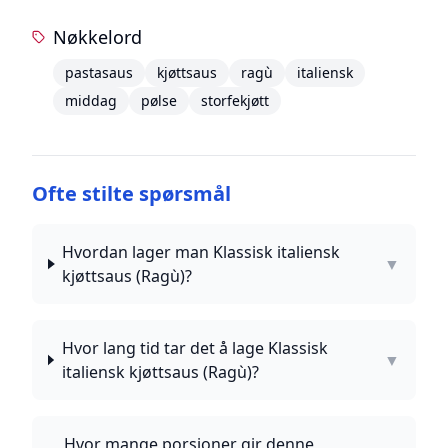
Nøkkelord
pastasaus
kjøttsaus
ragù
italiensk
middag
pølse
storfekjøtt
Ofte stilte spørsmål
Hvordan lager man Klassisk italiensk
▼
kjøttsaus (Ragù)?
Hvor lang tid tar det å lage Klassisk
▼
italiensk kjøttsaus (Ragù)?
Hvor mange porsjoner gir denne