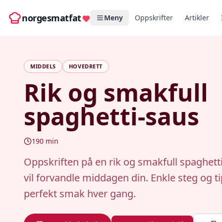
norgesmatfat
Meny
Oppskrifter
Artikler
MIDDELS
HOVEDRETT
Rik og smakfull
spaghetti-saus
190
min
Oppskriften på en rik og smakfull spaghet
vil forvandle middagen din. Enkle steg og ti
perfekt smak hver gang.