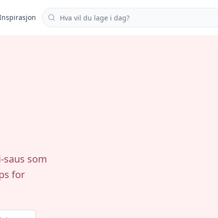
Søk i oppskrifter
Inspirasjon
ti-saus som
ps for