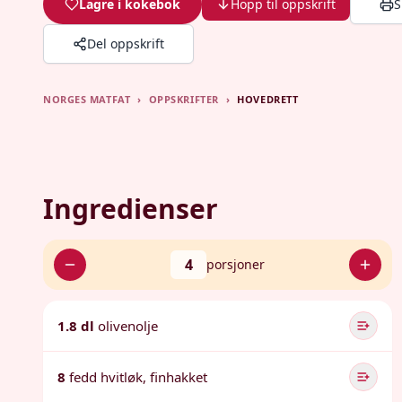
Lagre i kokebok
Hopp til oppskrift
S
Del oppskrift
NORGES MATFAT
›
OPPSKRIFTER
›
HOVEDRETT
Ingredienser
4
porsjoner
1.8 dl
olivenolje
8
fedd hvitløk, finhakket