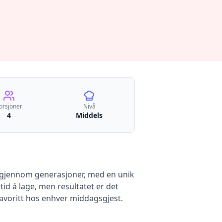
orsjoner
Nivå
4
Middels
rt gjennom generasjoner, med en unik
id å lage, men resultatet er det
 favoritt hos enhver middagsgjest.