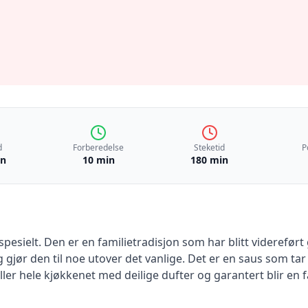
d
Forberedelse
Steketid
P
in
10 min
180 min
pesielt. Den er en familietradisjon som har blitt viderefø
jør den til noe utover det vanlige. Det er en saus som tar t
ller hele kjøkkenet med deilige dufter og garantert blir en