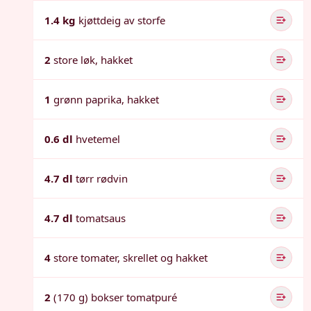
1.4 kg
kjøttdeig av storfe
2
store løk, hakket
1
grønn paprika, hakket
0.6 dl
hvetemel
4.7 dl
tørr rødvin
4.7 dl
tomatsaus
4
store tomater, skrellet og hakket
2
(170 g) bokser tomatpuré