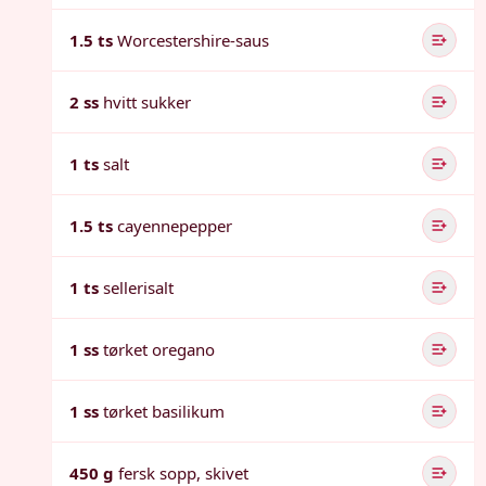
1.5 ts
Worcestershire-saus
2 ss
hvitt sukker
1 ts
salt
1.5 ts
cayennepepper
1 ts
sellerisalt
1 ss
tørket oregano
1 ss
tørket basilikum
450 g
fersk sopp, skivet