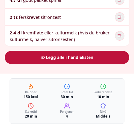
4.7 dl
godt pakket spinat
2 ts
ferskrevet sitronzest
2.4 dl
kremfløte eller kulturmelk (hvis du bruker
kulturmelk, halver sitronzesten)
Legg alle i handlelisten
Kalorier
Total tid
Forberedelse
150 kcal
30 min
10 min
Steketid
Porsjoner
Nivå
20 min
4
Middels