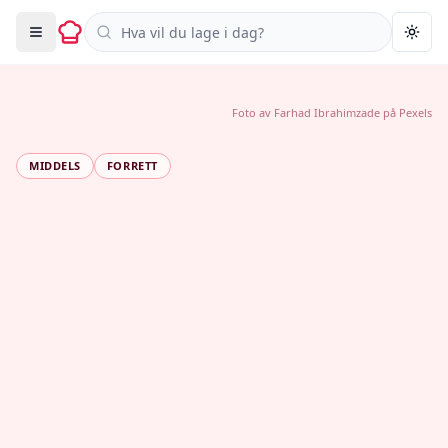
Søk i oppskrifter
Togg
Foto av
Farhad Ibrahimzade
på
Pexels
MIDDELS
FORRETT