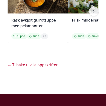
Rask avkjølt gulrotsuppe
Frisk middelhavs ki
med pekannøtter
suppe
sunn
+
2
sunn
enkel
← Tilbake til alle oppskrifter