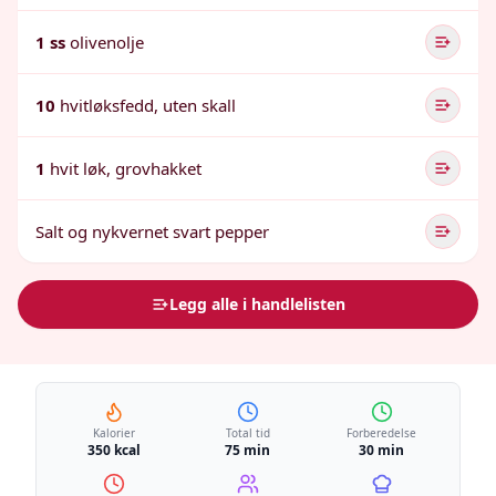
1 ss
olivenolje
10
hvitløksfedd, uten skall
1
hvit løk, grovhakket
Salt og nykvernet svart pepper
Legg alle i handlelisten
Kalorier
Total tid
Forberedelse
350 kcal
75 min
30 min