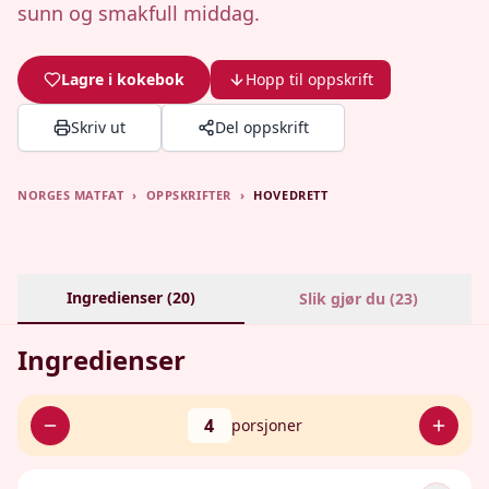
sunn og smakfull middag.
Lagre i kokebok
Hopp til oppskrift
Skriv ut
Del oppskrift
NORGES MATFAT
›
OPPSKRIFTER
›
HOVEDRETT
Ingredienser (
20
)
Slik gjør du (
23
)
Ingredienser
4
porsjoner