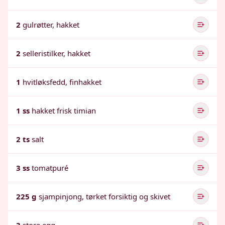
2
gulrøtter, hakket
2
selleristilker, hakket
1
hvitløksfedd, finhakket
1 ss
hakket frisk timian
2 ts
salt
3 ss
tomatpuré
225 g
sjampinjong, tørket forsiktig og skivet