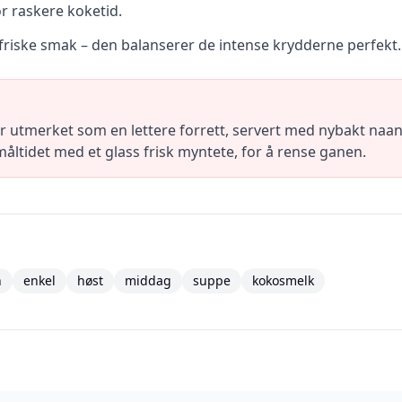
r raskere koketid.
iske smak – den balanserer de intense krydderne perfekt.
utmerket som en lettere forrett, servert med nybakt naan-
åltidet med et glass frisk myntete, for å rense ganen.
n
enkel
høst
middag
suppe
kokosmelk