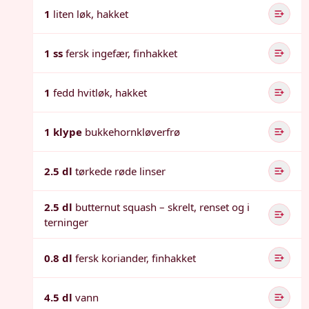
1
liten løk, hakket
1 ss
fersk ingefær, finhakket
1
fedd hvitløk, hakket
1 klype
bukkehornkløverfrø
2.5 dl
tørkede røde linser
2.5 dl
butternut squash – skrelt, renset og i
terninger
0.8 dl
fersk koriander, finhakket
4.5 dl
vann