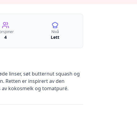
orsjoner
Nivå
4
Lett
e linser, søt butternut squash og
. Retten er inspirert av den
aus av kokosmelk og tomatpuré.