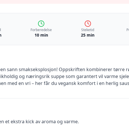
d
Forberedelse
Steketid
P
n
10 min
25 min
n sann smakseksplosjon! Oppskriften kombinerer tørre rød
ikholdig og næringsrik suppe som garantert vil varme sjelen
 men med en vri – her får du vegansk komfort i en herlig s
en et ekstra kick av aroma og varme.