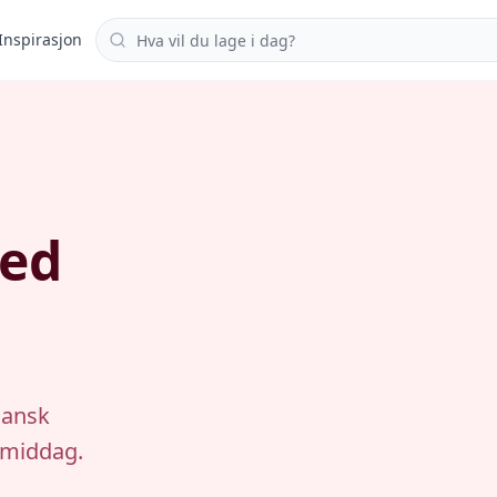
Søk i oppskrifter
Inspirasjon
med
gansk
 middag.