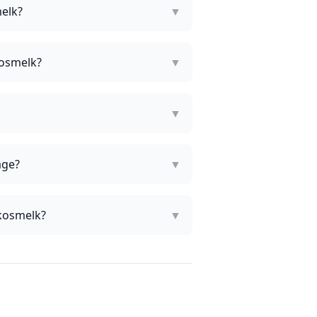
elk?
▼
kosmelk?
▼
▼
age?
▼
okosmelk?
▼