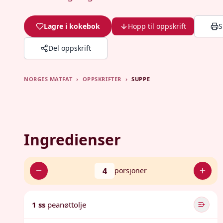
Lagre i kokebok
Hopp til oppskrift
S
Del oppskrift
NORGES MATFAT
›
OPPSKRIFTER
›
SUPPE
Ingredienser
4
porsjoner
1 ss
peanøttolje