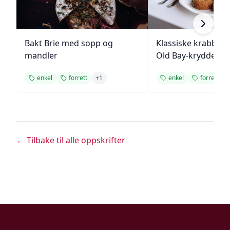
Bakt Brie med sopp og
Klassiske krabbek
mandler
Old Bay-krydder
enkel
forrett
+
1
enkel
forrett
← Tilbake til alle oppskrifter