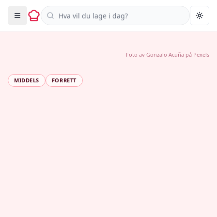
Søk i oppskrifter
Togg
Foto av
Gonzalo Acuña
på
Pexels
MIDDELS
FORRETT