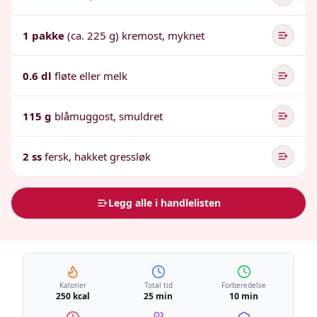
1 pakke
(ca. 225 g) kremost, myknet
0.6 dl
fløte eller melk
115 g
blåmuggost, smuldret
2 ss
fersk, hakket gressløk
Legg alle i handlelisten
Kalorier
Total tid
Forberedelse
250 kcal
25 min
10 min