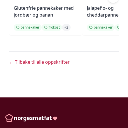
Glutenfrie pannekaker med
Jalapeño- og
jordbær og banan
cheddarpannekak
pannekaker
frokost
+
2
pannekaker
fro
← Tilbake til alle oppskrifter
norgesmatfat