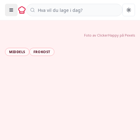
Søk i oppskrifter
Togg
Foto av
ClickerHappy
på
Pexels
MIDDELS
FROKOST