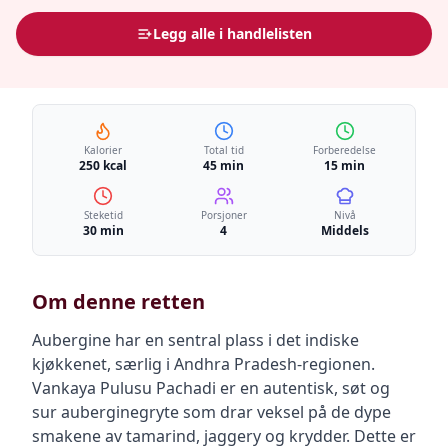
Legg alle i handlelisten
Kalorier
Total tid
Forberedelse
250 kcal
45 min
15 min
Steketid
Porsjoner
Nivå
30 min
4
Middels
Om denne retten
Aubergine har en sentral plass i det indiske
kjøkkenet, særlig i Andhra Pradesh-regionen.
Vankaya Pulusu Pachadi er en autentisk, søt og
sur auberginegryte som drar veksel på de dype
smakene av tamarind, jaggery og krydder. Dette er