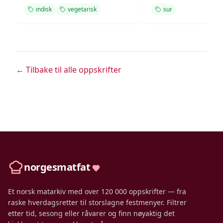
indisk
vegetarisk
sur
← Tilbake til alle oppskrifter
norgesmatfat
Et norsk matarkiv med over 120 000 oppskrifter — fra
raske hverdagsretter til storslagne festmenyer. Filtrer
etter tid, sesong eller råvarer og finn nøyaktig det