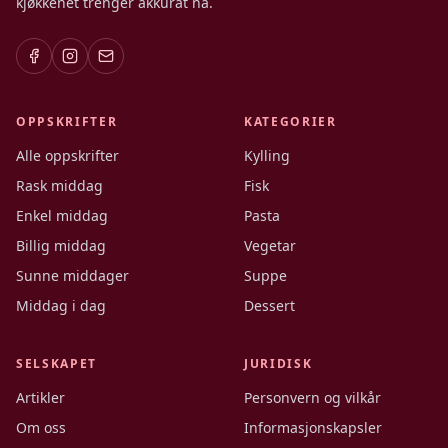
kjøkkenet trenger akkurat nå.
OPPSKRIFTER
KATEGORIER
Alle oppskrifter
Kylling
Rask middag
Fisk
Enkel middag
Pasta
Billig middag
Vegetar
Sunne middager
Suppe
Middag i dag
Dessert
SELSKAPET
JURIDISK
Artikler
Personvern og vilkår
Om oss
Informasjonskapsler