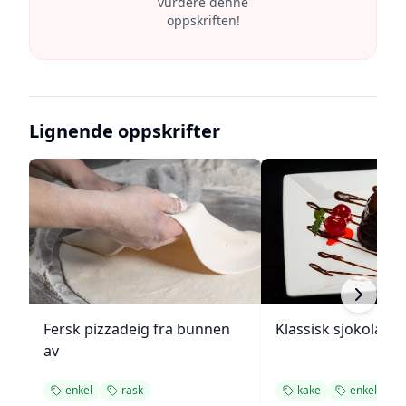
vurdere denne
oppskriften!
Lignende oppskrifter
Fersk pizzadeig fra bunnen
Klassisk sjokolade
av
enkel
rask
kake
enkel