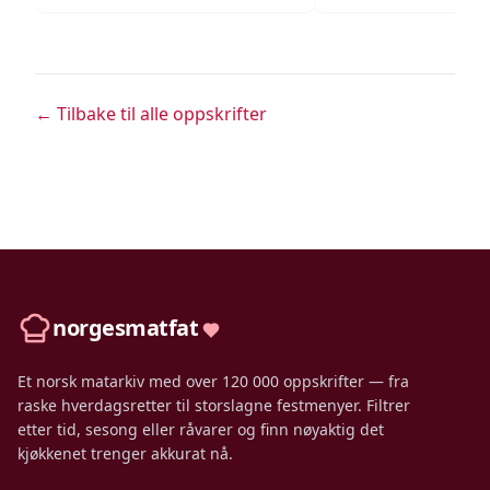
← Tilbake til alle oppskrifter
norgesmatfat
Et norsk matarkiv med over 120 000 oppskrifter — fra
raske hverdagsretter til storslagne festmenyer. Filtrer
etter tid, sesong eller råvarer og finn nøyaktig det
kjøkkenet trenger akkurat nå.