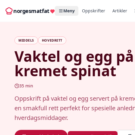
norgesmatfat
Meny
Oppskrifter
Artikler
MIDDELS
HOVEDRETT
Vaktel og egg på
kremet spinat
35
min
Oppskrift på vaktel og egg servert på kreme
en smakfull rett perfekt for spesielle anledn
hverdagsmiddager.