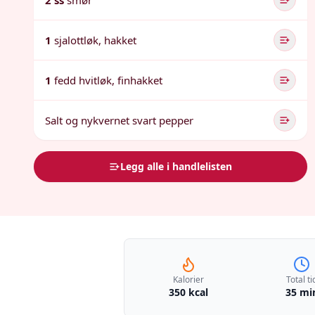
2 ss
smør
1
sjalottløk, hakket
1
fedd hvitløk, finhakket
Salt og nykvernet svart pepper
Legg alle i handlelisten
Kalorier
Total ti
350 kcal
35 mi