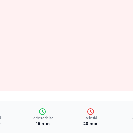
d
Forberedelse
Steketid
P
n
15 min
20 min