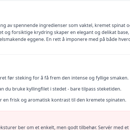
g av spennende ingredienser som vaktel, kremet spinat og
t og forsiktige krydring skaper en elegant og delikat base
elsmakende eggene. En rett å imponere med på både hverda
ret før steking for å få frem den intense og fyllige smaken.
n du bruke kyllingfilet i stedet - bare tilpass steketiden.
ir en frisk og aromatisk kontrast til den kremete spinaten.
turer ber om et enkelt, men godt tilbehør. Servér med et gl