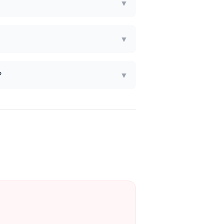
▼
▼
?
▼