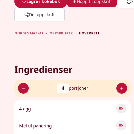
Lagre i kokebok
Hopp til oppskrift
S
Del oppskrift
NORGES MATFAT
›
OPPSKRIFTER
›
HOVEDRETT
Ingredienser
4
porsjoner
4
egg
Mel til panering