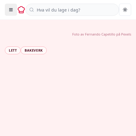
Søk i oppskrifter
Togg
Foto av
Fernando Capetillo
på
Pexels
LETT
BAKEVERK