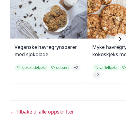
Veganske havregrynsbarer
Myke havregryn- o
med sjokolade
kokoskjeks med sj
sjokoladekjeks
dessert
+
2
vaffelkjeks
sjoko
+
2
← Tilbake til alle oppskrifter