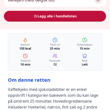
Vaffeljern (helst belgisk stil)
Legg alle i handlelisten
Kalorier
Total tid
Forberedelse
150 kcal
25 min
15 min
Steketid
Porsjoner
Nivå
10 min
12
Lett
Om denne retten
Vaffelkjeks med sjokoladebiter
er en
enkel
oppskrift
i kategorien bakeverk
som du kan lage
på omtrent 25 minutter
.
Hovedingrediensene
inkluderer
hvetemel, natron, fint salt
og 2 andre