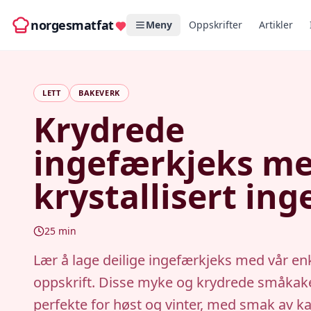
norgesmatfat
Meny
Oppskrifter
Artikler
LETT
BAKEVERK
Krydrede
ingefærkjeks m
krystallisert in
25
min
Lær å lage deilige ingefærkjeks med vår en
oppskrift. Disse myke og krydrede småkak
perfekte for høst og vinter, med smak av kan