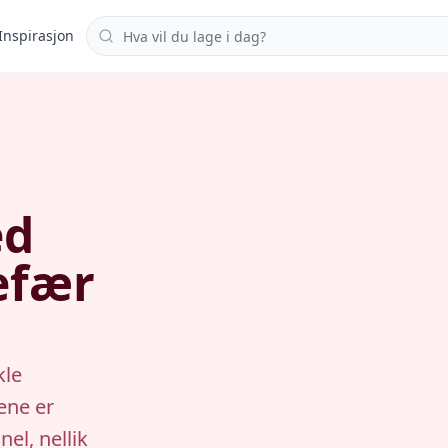
Søk i oppskrifter
Inspirasjon
ed
gefær
kle
ene er
el, nellik