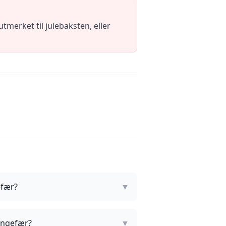
merket til julebaksten, eller
efær?
▼
 ingefær?
▼