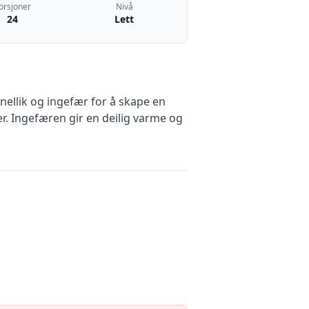
orsjoner
Nivå
24
Lett
ellik og ingefær for å skape en
r. Ingefæren gir en deilig varme og