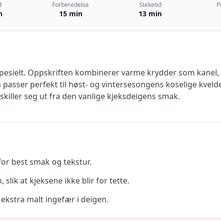
d
Forberedelse
Steketid
P
n
15 min
13 min
pesielt. Oppskriften kombinerer varme krydder som kanel, n
passer perfekt til høst- og vintersesongens koselige kvelde
 skiller seg ut fra den vanlige kjeksdeigens smak.
 for best smak og tekstur.
slik at kjeksene ikke blir for tette.
t ekstra malt ingefær i deigen.