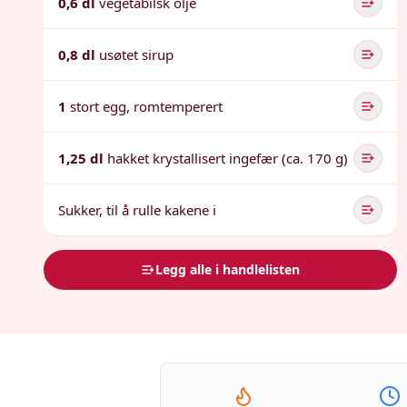
0,6 dl
vegetabilsk olje
0,8 dl
usøtet sirup
1
stort egg, romtemperert
1,25 dl
hakket krystallisert ingefær (ca. 170 g)
Sukker, til å rulle kakene i
Legg alle i handlelisten