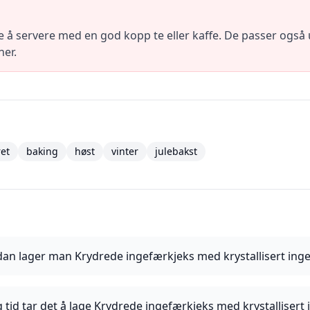
 å servere med en god kopp te eller kaffe. De passer også ut
ner.
ret
baking
høst
vinter
julebakst
an lager man Krydrede ingefærkjeks med krystallisert ing
 tid tar det å lage Krydrede ingefærkjeks med krystallisert