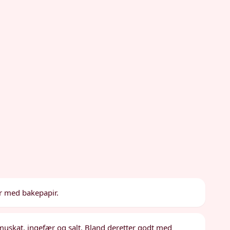
er med bakepapir.
, muskat, ingefær og salt. Bland deretter godt med