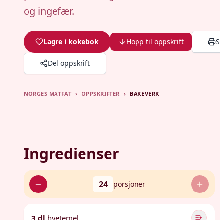
og ingefær.
Lagre i kokebok
Hopp til oppskrift
S
Del oppskrift
NORGES MATFAT
›
OPPSKRIFTER
›
BAKEVERK
Ingredienser
24
porsjoner
3 dl
hvetemel