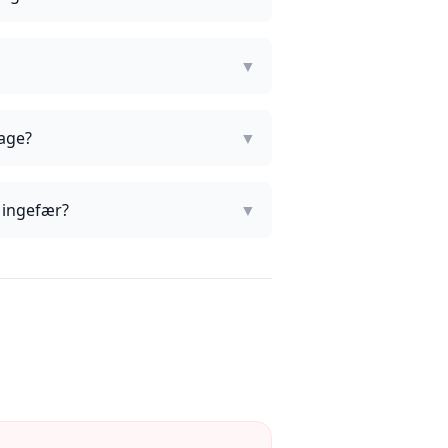
▼
lage?
▼
 ingefær?
▼