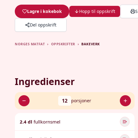
Lagre i kokebok
Hopp til oppskrift
S
Del oppskrift
NORGES MATFAT
›
OPPSKRIFTER
›
BAKEVERK
Ingredienser
12
porsjoner
2.4 dl
fullkornsmel