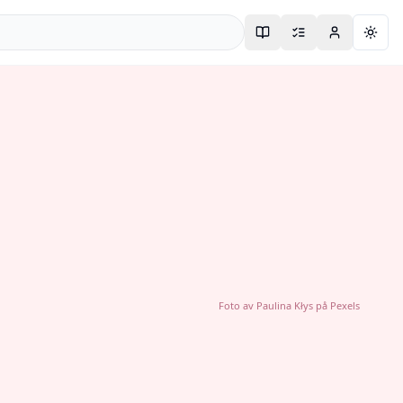
Togg
Foto av
Paulina Kłys
på
Pexels