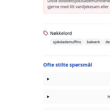
Disse dobbeltsjokolademuffinene e
gjerne med litt vaniljekesam elle
Nøkkelord
sjokolademuffins
bakverk
de
Ofte stilte spørsmål
H