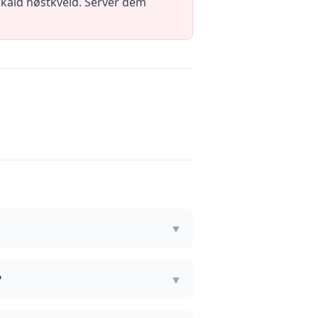
n kald høstkveld. Servér dem
▼
?
▼