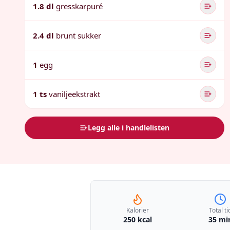
1.8 dl
gresskarpuré
2.4 dl
brunt sukker
1
egg
1 ts
vaniljeekstrakt
Legg alle i handlelisten
Kalorier
Total ti
250 kcal
35 mi