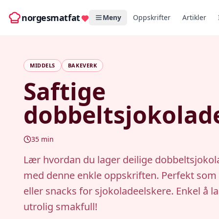
norgesmatfat
Meny
Oppskrifter
Artikler
MIDDELS
BAKEVERK
Saftige
dobbeltsjokolad
35
min
Lær hvordan du lager deilige dobbeltsjoko
med denne enkle oppskriften. Perfekt som
eller snacks for sjokoladeelskere. Enkel å l
utrolig smakfull!