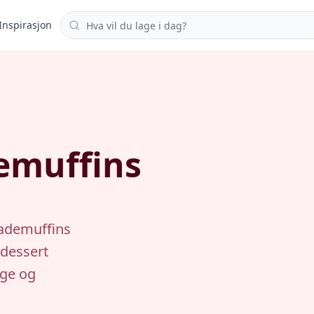
Søk i oppskrifter
Inspirasjon
emuffins
lademuffins
 dessert
age og