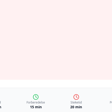
d
Forberedelse
Steketid
P
n
15 min
20 min