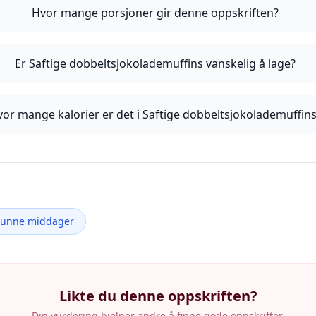
Hvor mange porsjoner gir denne oppskriften?
Er Saftige dobbeltsjokolademuffins vanskelig å lage?
or mange kalorier er det i Saftige dobbeltsjokolademuffin
Sunne middager
Likte du denne oppskriften?
Din vurdering hjelper andre å finne gode oppskrifter.