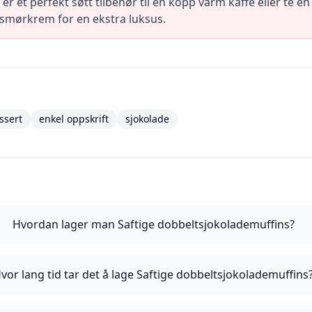
r et perfekt søtt tilbehør til en kopp varm kaffe eller te e
r smørkrem for en ekstra luksus.
ssert
enkel oppskrift
sjokolade
Hvordan lager man Saftige dobbeltsjokolademuffins?
vor lang tid tar det å lage Saftige dobbeltsjokolademuffins